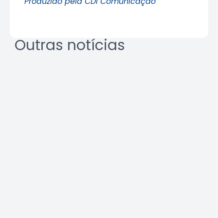
Produzido pela CDI Comunicação
Outras notícias
REURB: a multidisciplinaridade
que une técnica e gestão