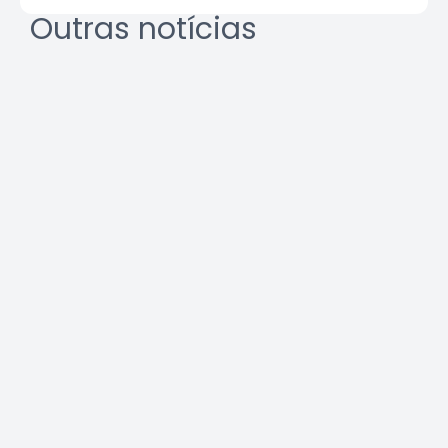
Outras notícias
REURB: a multidisciplinaridade
que une técnica e gestão
Leia a notícia