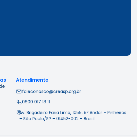
cas
Atendimento
 de
faleconosco@creasp.org.br
0800 017 18 11
Av. Brigadeiro Faria Lima, 1059, 9º Andar – Pinheiros
– São Paulo/SP – 01452-002 – Brasil