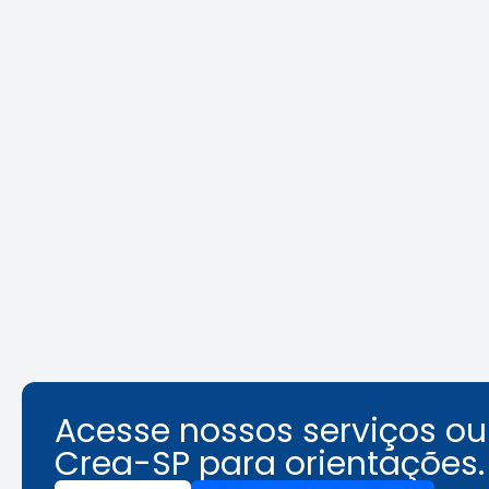
REURB: a
Crea-SP
multidisciplinaridade que
debate 
une técnica e gestão
seguran
Leia a notícia
Acesse nossos serviços o
Crea-SP para orientações.