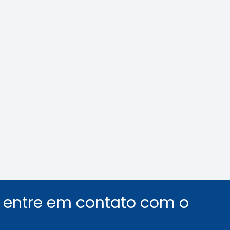
 e ABEEL promovem
Agosto Lilás: veja 
sobre desafios da
identificar o assédi
ça em elevadores
ambiente de trabal
Leia a notícia
Leia a notícia
u entre em contato com o