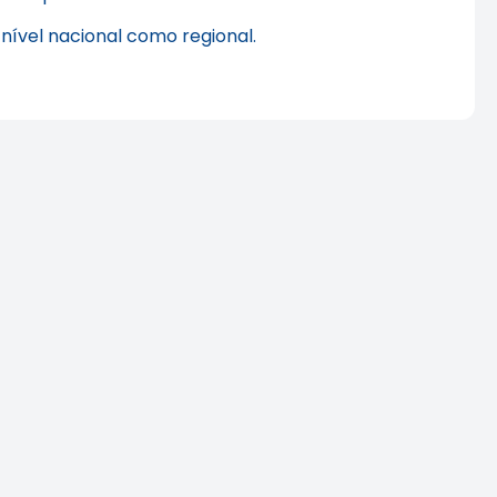
nível nacional como regional.
a Mídia
Agenda do Crea-SP
Capacita de agosto
destaca segurança e