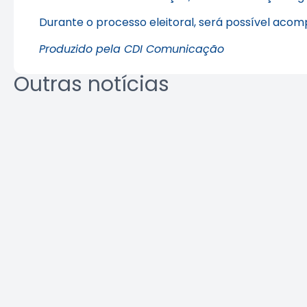
Durante o processo eleitoral, será possível acom
Produzido pela CDI Comunicação
Outras notícias
Crea-SP e ABEEL promovem
Agosto L
debate sobre desafios da
identifi
segurança em elevadores
ambient