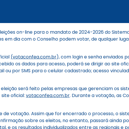
eições on-line para o mandato de 2024-2026 do Sistema 
es em dia com o Conselho podem votar, de qualquer lugar 
icial
(votaconfea.com.br
), com login e senha enviados pa
bido os dados para acesso, poderá se dirigir ao site ofic
 ou por SMS para o celular cadastrado; acesso vinculado a
da eleição será feito pelas empresas que gerenciam os si
site oficial:
votaconfea.com.br
. Durante a votação, as C
te de votação. Assim que for encerrado o processo, o si
A confirmação sobre os eleitos, no entanto, passará aind
tal, e os resultados individualizados entre as regionais e p