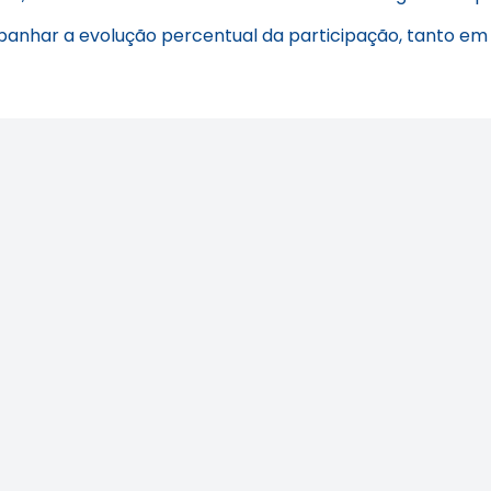
panhar a evolução percentual da participação, tanto em 
ilás: veja como
Área Tecnológica n
car o assédio no
e de trabalho