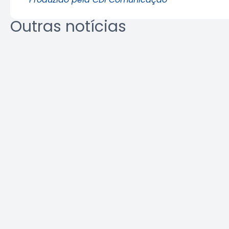
Outras notícias
REURB: a
Área Tec
multidisciplinaridade que
une técnica e gestão
Leia a notícia