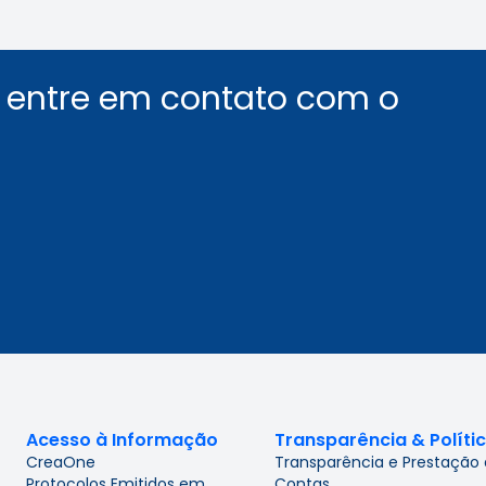
u entre em contato com o
Acesso à Informação
Transparência & Políti
CreaOne
Transparência e Prestação
Protocolos Emitidos em
Contas