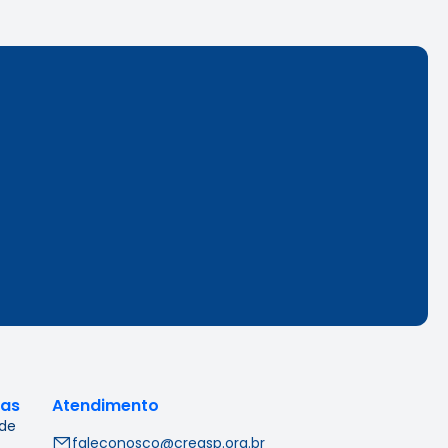
cas
Atendimento
 de
faleconosco@creasp.org.br