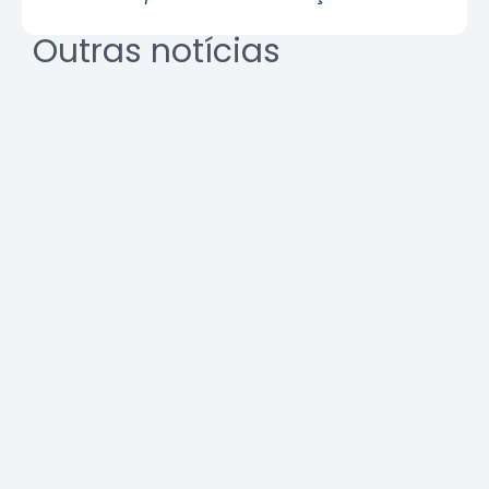
Outras notícias
REURB: a multidisciplinaridade
que une técnica e gestão
Leia a notícia