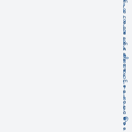
m
T
s
i
r
p
t
a
.
i
n
o
d
s
r
o
p
g
s
a
.
e
r
b
m
ê
r
A
n
t
c
0
e
i
8
n
a
0
d
e
0
i
P
0
m
r
1
e
e
7
n
s
1
t
t
8
o
a
1
P
ç
1
r
ã
e
o
A
s
d
v
e
e
.