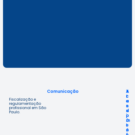
Comunicação
A
T
A
c
r
t
Fiscalização e
e
a
e
regulamentação
s
n
n
profissional em São
s
s
d
Paulo.
o
p
i
à
a
m
I
r
e
n
ê
n
f
n
t