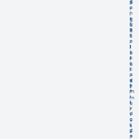
n
C
B
c
o
r
i
n
i
a
t
g
l
a
a
P
s
d
r
P
e
o
o
i
t
l
r
o
í
o
c
t
F
o
i
a
l
c
r
o
a
i
s
d
a
E
e
L
m
P
i
i
r
m
t
i
a
i
v
,
d
a
1
o
c
0
s
i
5
p
d
9
e
a
,