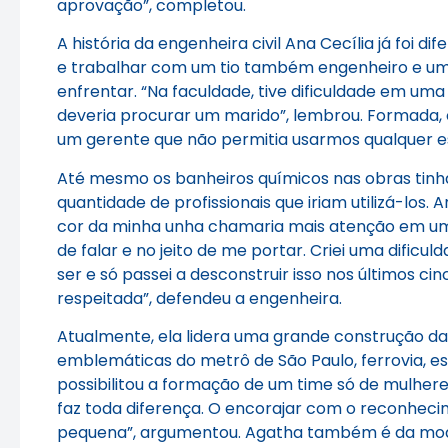
aprovação”, completou.
A história da engenheira civil Ana Cecília já foi d
e trabalhar com um tio também engenheiro e uma pr
enfrentar. “Na faculdade, tive dificuldade em uma
deveria procurar um marido”, lembrou. Formada, o
um gerente que não permitia usarmos qualquer e
Até mesmo os banheiros químicos nas obras tinha
quantidade de profissionais que iriam utilizá-los.
cor da minha unha chamaria mais atenção em uma 
de falar e no jeito de me portar. Criei uma difi
ser e só passei a desconstruir isso nos últimos 
respeitada”, defendeu a engenheira.
Atualmente, ela lidera uma grande construção da 
emblemáticas do metrô de São Paulo, ferrovia, es
possibilitou a formação de um time só de mulheres 
faz toda diferença. O encorajar com o reconheci
pequena”, argumentou. Agatha também é da modal