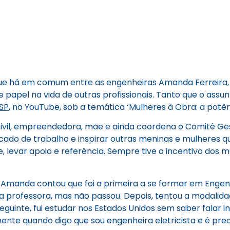
que há em comum entre as engenheiras Amanda Ferreira, A
 papel na vida de outras profissionais. Tanto que o assu
SP
, no YouTube, sob a temática ‘Mulheres à Obra: a potên
civil, empreendedora, mãe e ainda coordena o Comitê Ge
ado de trabalho e inspirar outras meninas e mulheres q
 levar apoio e referência. Sempre tive o incentivo dos m
, Amanda contou que foi a primeira a se formar em Engen
professora, mas não passou. Depois, tentou a modalidade
guinte, fui estudar nos Estados Unidos sem saber falar ing
e quando digo que sou engenheira eletricista e é preci