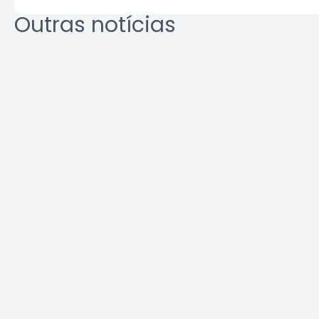
Outras notícias
Agosto Lilás: veja como
Área Tec
identificar o assédio no
ambiente de trabalho
Leia a notícia