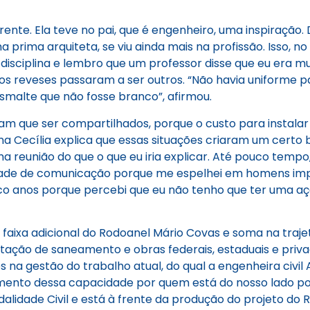
iferente. Ela teve no pai, que é engenheiro, uma inspiração
ima arquiteta, se viu ainda mais na profissão. Isso, no 
 disciplina e lembro que um professor disse que eu era m
s reveses passaram a ser outros. “Não havia uniforme pa
smalte que não fosse branco”, afirmou.
m que ser compartilhados, porque o custo para instalar
 Ana Cecília explica que essas situações criaram um certo b
reunião do que o que eu iria explicar. Até pouco tempo
culdade de comunicação porque me espelhei em homens imp
cinco anos porque percebi que eu não tenho que ter uma a
faixa adicional do Rodoanel Mário Covas e soma na traje
tação de saneamento e obras federais, estaduais e priva
na gestão do trabalho atual, do qual a engenheira civil Ag
mento dessa capacidade por quem está do nosso lado pode
idade Civil e está à frente da produção do projeto do 