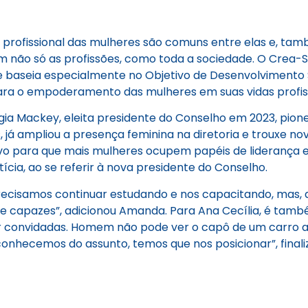
 profissional das mulheres são comuns entre elas e, ta
m não só as profissões, como toda a sociedade. O Crea-
e baseia especialmente no Objetivo de Desenvolviment
para o empoderamento das mulheres em suas vidas profiss
ígia Mackey, eleita presidente do Conselho em 2023, pione
, já ampliou a presença feminina na diretoria e trouxe n
ivo para que mais mulheres ocupem papéis de liderança e
cia, ao se referir à nova presidente do Conselho.
recisamos continuar estudando e nos capacitando, mas, 
 capazes”, adicionou Amanda. Para Ana Cecília, é tam
convidadas. Homem não pode ver o capô de um carro aber
nhecemos do assunto, temos que nos posicionar”, final