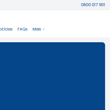
0800 017 1811
otícias
FAQs
Mais