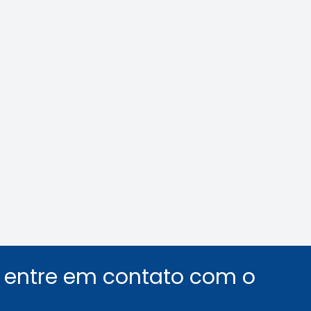
ilás: veja como
Área Tecnológica n
car o assédio no
e de trabalho
Leia a notícia
Leia a notícia
u entre em contato com o