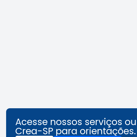
Crea-SP e ABEEL promovem
Agosto L
debate sobre desafios da
identifi
segurança em elevadores
ambient
Leia a notícia
Acesse nossos serviços o
Crea-SP para orientações.