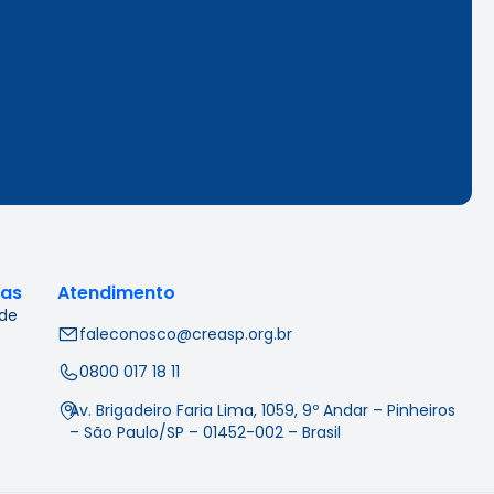
cas
Atendimento
 de
faleconosco@creasp.org.br
0800 017 18 11
Av. Brigadeiro Faria Lima, 1059, 9º Andar – Pinheiros
– São Paulo/SP – 01452-002 – Brasil