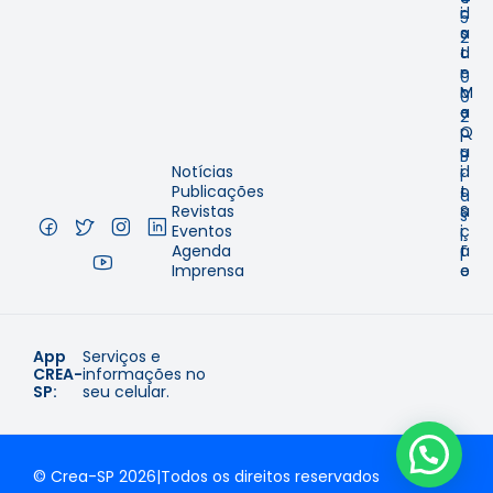
i
d
5
s
a
2
t
d
-
r
e
0
o
M
0
e
a
2
Q
p
–
u
a
B
Notícias
i
d
r
Publicações
t
o
a
Revistas
a
S
s
Eventos
ç
i
i
Agenda
ã
t
l
Imprensa
o
e
App
Serviços e
CREA-
informações no
SP:
seu celular.
© Crea-SP 2026
|
Todos os direitos reservados