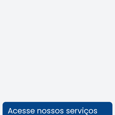
Agosto Lilás: veja como identificar
o assédio no ambiente de
trabalho
Leia a notícia
Acesse nossos serviços