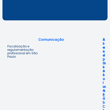
Comunicação
A
T
A
c
r
t
Fiscalização e
e
a
e
regulamentação
s
n
n
profissional em São
s
s
d
Paulo.
o
p
i
à
a
m
I
r
e
n
ê
n
f
n
t
o
c
o
r
i
m
a
a
&
ç
P
ã
o
o
l
í
C