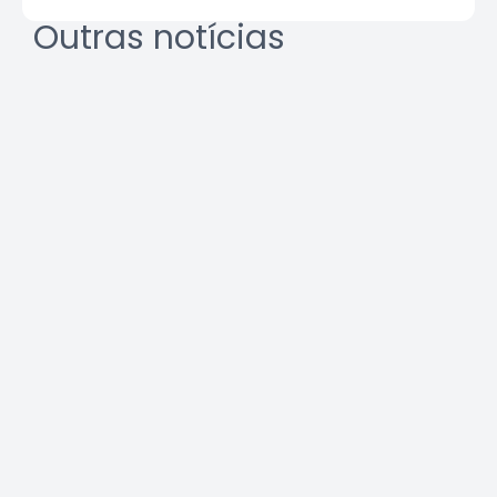
Outras notícias
REURB: a multidisciplinaridade
que une técnica e gestão
Leia a notícia