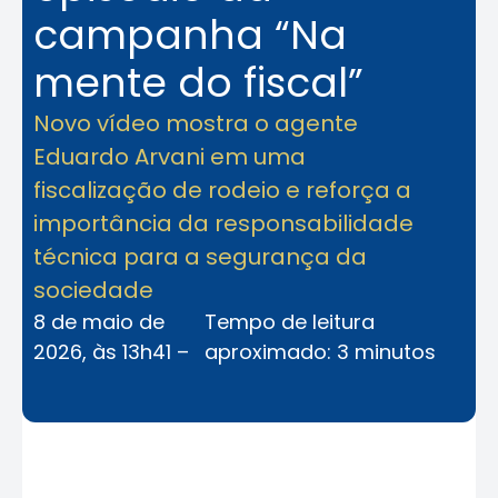
campanha “Na
mente do fiscal”
Novo vídeo mostra o agente
Eduardo Arvani em uma
fiscalização de rodeio e reforça a
importância da responsabilidade
técnica para a segurança da
sociedade
8 de maio de
Tempo de leitura
2026, às 13h41 –
aproximado: 3 minutos