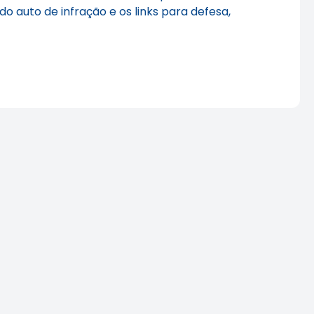
o auto de infração e os links para defesa,
romovem
Agosto Lilás: veja como