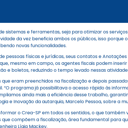
sistemas e ferramentas, seja para otimizar os serviços p
ovidade da vez beneficia ambos os públicos, isso porque o
ebendo novas funcionalidades.
o de pessoas físicas e jurídicas, seus contatos e Anotaçõ
ca que, mesmo em campo, os agentes fiscais podem inser
ação e boletos, reduzindo o tempo levado nessas atividad
ais que eram preenchidos na fiscalização e depois pass
il. “O programa já possibilitava o acesso rápido às infor
pliamos ainda mais a eficiência desse trabalho, garanti
ogia e Inovação da autarquia, Marcelo Pessoa, sobre a m
nsformar o Crea-SP em todos os sentidos, o que também v
es que compõem a fiscalização, área fundamental para 
enheira Lígia Mackey.