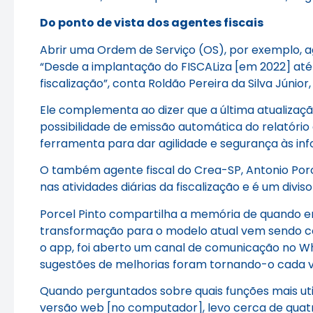
Do ponto de vista dos agentes fiscais
Abrir uma Ordem de Serviço (OS), por exemplo, a
“Desde a implantação do FISCALiza [em 2022] até a
fiscalização”, conta Roldão Pereira da Silva Júnio
Ele complementa ao dizer que a última atualização 
possibilidade de emissão automática do relatório 
ferramenta para dar agilidade e segurança às in
O também agente fiscal do Crea-SP, Antonio Porce
nas atividades diárias da fiscalização e é um div
Porcel Pinto compartilha a memória de quando era
transformação para o modelo atual vem sendo co
o app, foi aberto um canal de comunicação no Wha
sugestões de melhorias foram tornando-o cada ve
Quando perguntados sobre quais funções mais ut
versão web [no computador], levo cerca de quatro