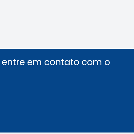
debate sobre desaf
segurança em elev
Leia a notícia
Leia a notícia
u entre em contato com o