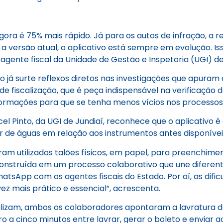
gora é 75% mais rápido. Já para os autos de infração, a
 versão atual, o aplicativo está sempre em evolução. Iss
r, agente fiscal da Unidade de Gestão e Inspetoria (UGI) 
já surte reflexos diretos nas investigações que apuram a 
de fiscalização, que é peça indispensável na verificação
formações para que se tenha menos vícios nos processos”
l Pinto, da UGI de Jundiaí, reconhece que o aplicativo é 
isor de águas em relação aos instrumentos antes disponív
m utilizados talões físicos, em papel, para preenchiment
nstruída em um processo colaborativo que une diferente
tsApp com os agentes fiscais do Estado. Por aí, as difi
z mais prático e essencial”, acrescenta.
ilizam, ambos os colaboradores apontaram a lavratura 
 a cinco minutos entre lavrar, gerar o boleto e enviar 