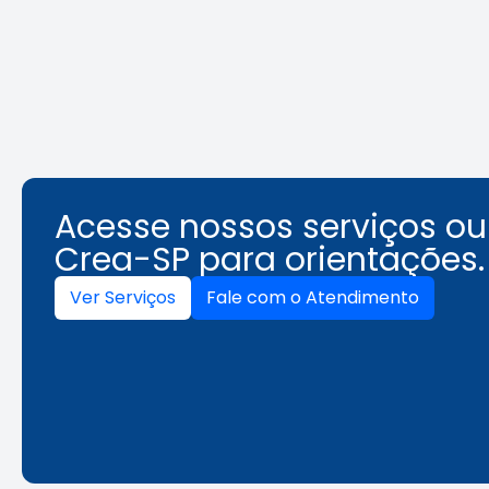
multidisciplinaridade que
une técnica e gestão
Leia a notícia
Acesse nossos serviços o
Crea-SP para orientações.
Ver Serviços
Fale com o Atendimento