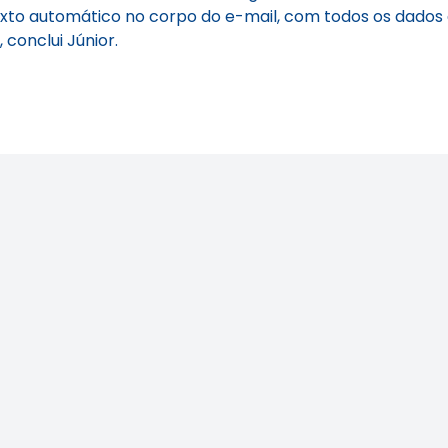
exto automático no corpo do e-mail, com todos os dados d
conclui Júnior.
nológica na Mídia
Crea-SP e ABEEL p