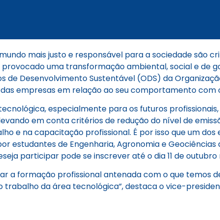
mundo mais justo e responsável para a sociedade são crit
 provocado uma transformação ambiental, social e de go
vos de Desenvolvimento Sustentável (ODS) da Organizaçã
cia das empresas em relação ao seu comportamento com 
tecnológica, especialmente para os futuros profissionai
levando em conta critérios de redução do nível de emiss
lho e na capacitação profissional. É por isso que um dos
as por estudantes de Engenharia, Agronomia e Geociências
ja participar pode se inscrever até o dia 11 de outubro
ar a formação profissional antenada com o que temos d
 trabalho da área tecnológica”, destaca o vice-president