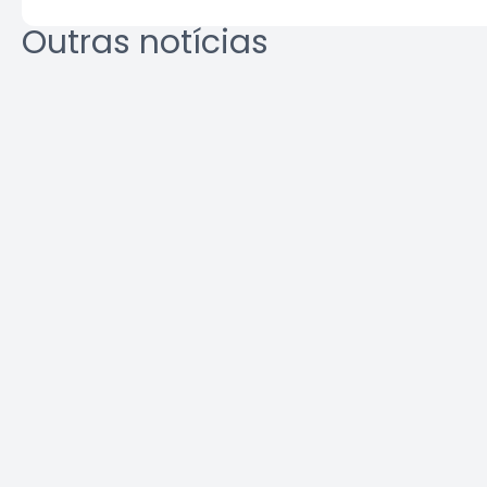
Outras notícias
Crea-SP e ABEEL promovem
Agosto L
debate sobre desafios da
identifi
segurança em elevadores
ambient
Leia a notícia