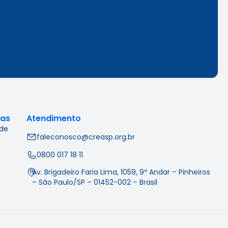
cas
Atendimento
 de
faleconosco@creasp.org.br
0800 017 18 11
Av. Brigadeiro Faria Lima, 1059, 9º Andar – Pinheiros
– São Paulo/SP – 01452-002 – Brasil