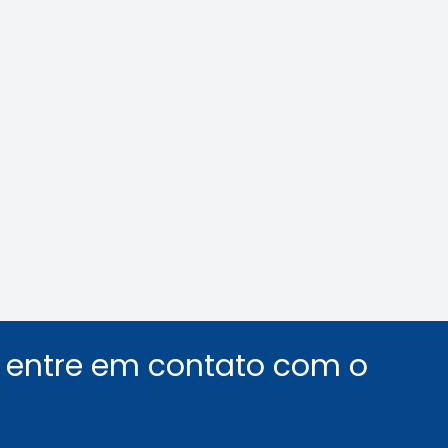
ilás: veja como
Área Tecnológica n
car o assédio no
e de trabalho
Leia a notícia
Leia a notícia
u entre em contato com o