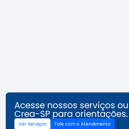
Crea-SP e ABEEL promovem
Agosto L
debate sobre desafios da
identifi
segurança em elevadores
ambient
Leia a notícia
Acesse nossos serviços o
Crea-SP para orientações.
Ver Serviços
Fale com o Atendimento