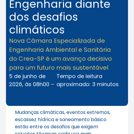
Engenharia diante
dos desafios
climáticos
Nova Câmara Especializada de
Engenharia Ambiental e Sanitária
do Crea-SP é um avanço decisivo
para um futuro mais sustentável
5 de junho de
Tempo de leitura
2026, às 08h00 –
aproximado: 3 minutos
Mudanças climáticas, eventos extremos,
escassez hídrica e saneamento básico
estão entre os desafios que exigem
soluções técnicas cada vez mais