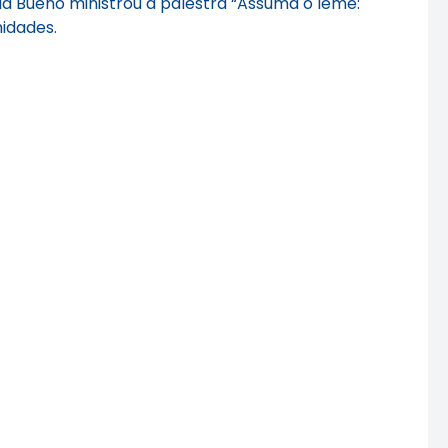
a Bueno ministrou a palestra “Assuma o leme:
nidades.