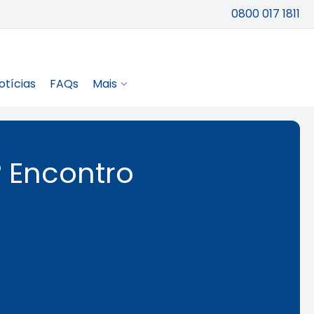
0800 017 1811
otícias
FAQs
Mais
º Encontro