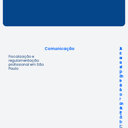
Comunicação
A
T
A
c
r
t
Fiscalização e
e
a
e
regulamentação
s
n
n
profissional em São
s
s
d
Paulo.
o
p
i
à
a
m
I
r
e
n
ê
n
f
n
t
o
c
o
r
i
m
a
a
&
ç
P
ã
o
o
l
í
C