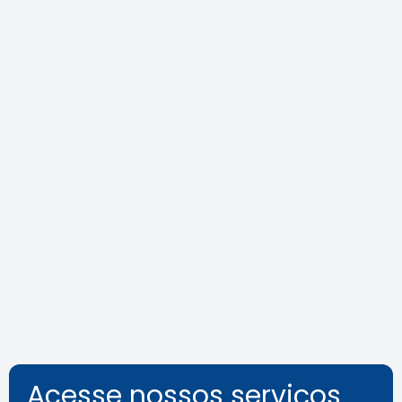
Agosto Lilás: veja como identificar
o assédio no ambiente de
trabalho
Leia a notícia
Acesse nossos serviços