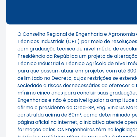
O Conselho Regional de Engenharia e Agronomia d
Técnicos Industriais (CFT) por meio de resoluções 
com graduação técnica de nível médio de escolar
Presidência da República um projeto de alteração
Técnico Industrial e Técnico Agrícola de nível méd
para que possam atuar em projetos com até 300m²
delimitado no Decreto, cujas restrições se esten
sociedade a riscos desnecessários ao oferecer a
mínimo cinco anos para concluir suas graduações
Engenharias e não é possível igualar a amplitude 
afirma o presidente do Crea-SP, Eng. Vinicius Ma
construída acima de 80m², como determinado pel
página oficial na internet, a iniciativa atende 
formação deles. Os Engenheiros têm na legislaçã
hidráulico e elétrico, além da proteção à atuaç