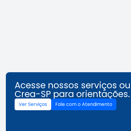
REURB: a
Área Tec
multidisciplinaridade que
une técnica e gestão
Leia a notícia
Acesse nossos serviços o
Crea-SP para orientações.
Ver Serviços
Fale com o Atendimento