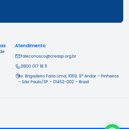
cas
Atendimento
 de
faleconosco@creasp.org.br
0800 017 18 11
Av. Brigadeiro Faria Lima, 1059, 9º Andar – Pinheiros
– São Paulo/SP – 01452-002 – Brasil