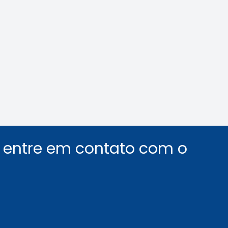
nológica na Mídia
Crea-SP e ABEEL p
debate sobre desaf
segurança em elev
Leia a notícia
Leia a notícia
u entre em contato com o