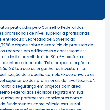
 atos praticados pelo Conselho Federal dos
 profissionais de nível superior a profissionais
FT entregou à Secretaria de Governo da
/1968 e dispõe sobre o exercício da profissão de
dos técnicos em edificações e construção civil
e, o limite permitido é de 80m² – conforme
onjuntos residenciais. “Esta proposta expõe a
 Não é à toa que os engenheiros investem no
ualificação do trabalho complexo que envolve as
l superior ao dos profissionais de nível técnico”,
garantir a segurança em projetos com área
elho Federal dos Técnicos registra em sua
sem quaisquer parâmetros condizentes com a
o de fundamentos como cálculo estrutural,
premissas também vedadas aos técnicos no