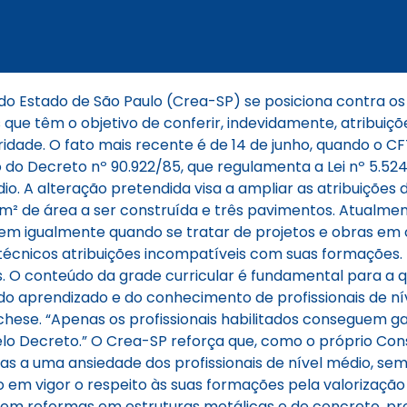
o Estado de São Paulo (Crea-SP) se posiciona contra os
que têm o objetivo de conferir, indevidamente, atribuições
idade. O fato mais recente é de 14 de junho, quando o C
 do Decreto nº 90.922/85, que regulamenta a Lei nº 5.524
io. A alteração pretendida visa a ampliar as atribuições 
 de área a ser construída e três pavimentos. Atualment
dem igualmente quando se tratar de projetos e obras em c
 técnicos atribuições incompatíveis com suas formações.
. O conteúdo da grade curricular é fundamental para a q
do aprendizado e do conhecimento de profissionais de níve
rchese. “Apenas os profissionais habilitados conseguem 
o Decreto.” O Crea-SP reforça que, como o próprio Cons
apenas a uma ansiedade dos profissionais de nível médio, 
o em vigor o respeito às suas formações pela valorizaçã
ão em reformas em estruturas metálicas e de concreto, 