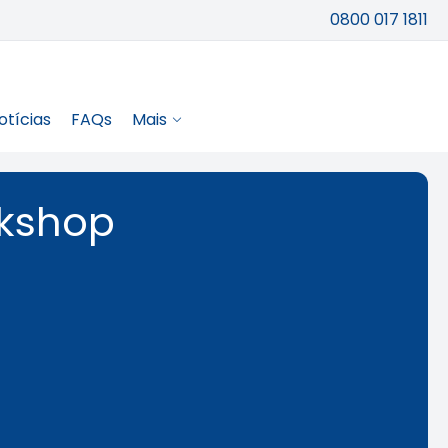
0800 017 1811
otícias
FAQs
Mais
rkshop