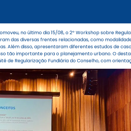
omoveu, no último dia 15/08, o 2º Workshop sobre Regula
ram das diversas frentes relacionadas, como modalidades
as. Além disso, apresentaram diferentes estudos de cas
o tão importante para o planejamento urbano. O desta
ê de Regularização Fundiária do Conselho, com orientaçõ