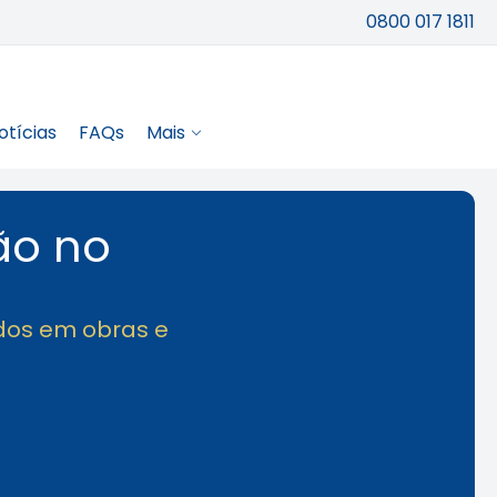
0800 017 1811
otícias
FAQs
Mais
ão no
idos em obras e