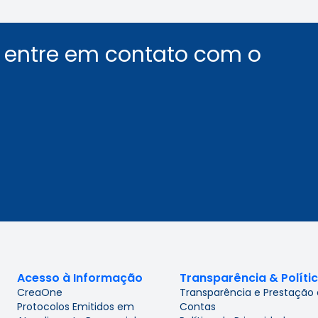
u entre em contato com o
Acesso à Informação
Transparência & Políti
CreaOne
Transparência e Prestação
Protocolos Emitidos em
Contas