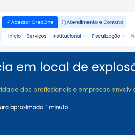
Acessar CreaOne
Atendimento e Contato
Início
Serviços
Institucional
Fiscalização
N
cia em local de explos
laridade dos profissionais e empresas envolv
ura aproximado: 1 minuto