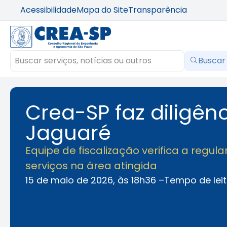
Acessibilidade
Mapa do Site
Transparência
Buscar
Crea-SP faz diligên
Jaguaré
Equipe de fiscalização verifica a regu
serviços na área atingida
15 de maio de 2026, às 18h36 –
Tempo de leit