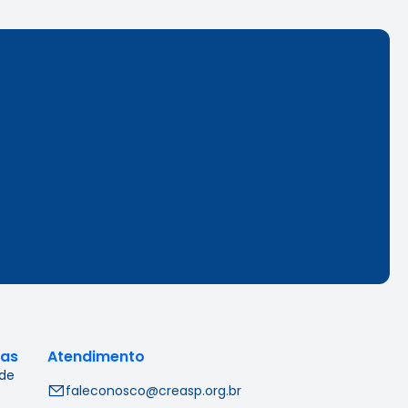
cas
Atendimento
 de
faleconosco@creasp.org.br