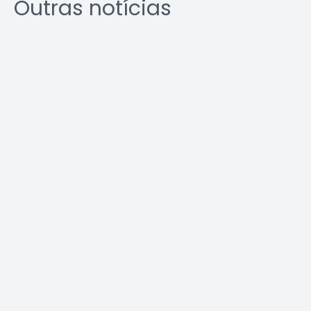
Outras notícias
Agosto Lilás: veja como
Área Tec
identificar o assédio no
ambiente de trabalho
Leia a notícia