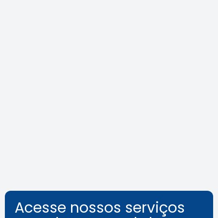
Agosto Lilás: veja como identificar
o assédio no ambiente de
trabalho
Leia a notícia
Acesse nossos serviços