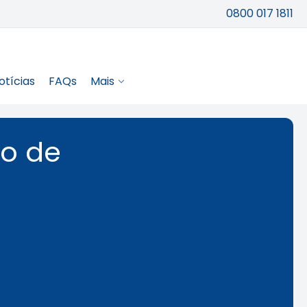
0800 017 1811
otícias
FAQs
Mais
io de