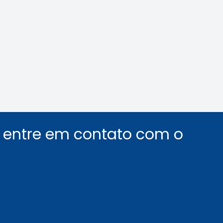
nológica na Mídia
Agenda do Crea-SP
Capacita de agost
destaca segurança
inovação
Leia a notícia
Leia a notícia
u entre em contato com o