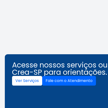
Agosto Lilás: veja como
Área Tec
identificar o assédio no
ambiente de trabalho
Leia a notícia
Acesse nossos serviços o
Crea-SP para orientações.
Ver Serviços
Fale com o Atendimento