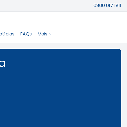
0800 017 1811
otícias
FAQs
Mais
 a