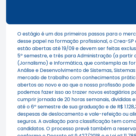
O estágio é um dos primeiros passos para o merc
desse papel na formação profissional, o Crea-SP
estão abertas até 19/09 e devem ser feitas excl
5º semestre, e três para Administração (a partir
(Jornalismo) e Informática, que contempla as f
Análise e Desenvolvimento de Sistemas, Sistema
mercado de trabalho com conhecimentos práticos
abertos ao novo e ao que a nossa profissão pode
podemos fazer isso ao trazer novos estagiários p
cumprir jornada de 20 horas semanais, divididas 
até o 6º semestre de sua graduação e de R$ 1.128
despesas de deslocamento e vale-refeição ou al
seguros. A avaliação para classificação tem como
candidatos. O processo prevê também a reserva 
conforme o
Decreto nº 9.427/2018
e a
Lei nº 11.7