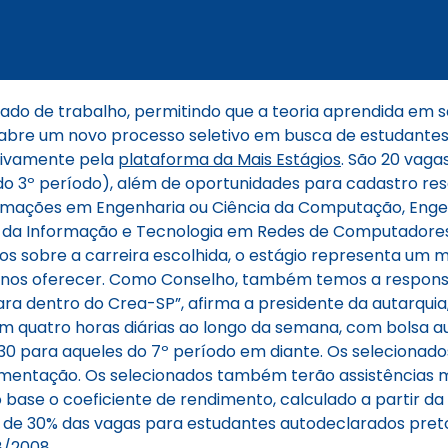
ado de trabalho, permitindo que a teoria aprendida em s
 abre um novo processo seletivo em busca de estudantes 
usivamente pela
plataforma da Mais Estágios
. São 20 vaga
 do 3º período), além de oportunidades para cadastro re
ormações em Engenharia ou Ciência da Computação, Engen
s da Informação e Tecnologia em Redes de Computadores
 sobre a carreira escolhida, o estágio representa um
 nos oferecer. Como Conselho, também temos a responsab
ara dentro do Crea-SP”, afirma a presidente da autarquia
em quatro horas diárias ao longo da semana, com bolsa au
,30 para aqueles do 7º período em diante. Os selecionad
imentação. Os selecionados também terão assistências m
 base o coeficiente de rendimento, calculado a partir d
de 30% das vagas para estudantes autodeclarados pretos
88/2008
.