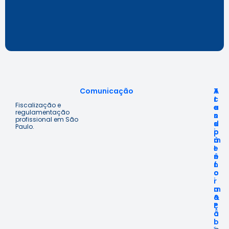
Comunicação
A
T
A
c
r
t
Fiscalização e
e
a
e
regulamentação
s
n
n
profissional em São
s
s
d
Paulo.
o
p
i
à
a
m
I
r
e
n
ê
n
f
n
t
o
c
o
r
i
m
a
a
&
ç
P
ã
o
o
l