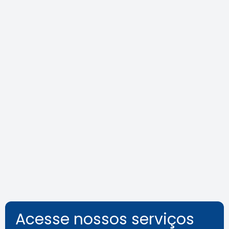
Crea-SP Capacita promove dia
de reflexões sobre a
acessibilidade além das normas
Leia a notícia
Acesse nossos serviços