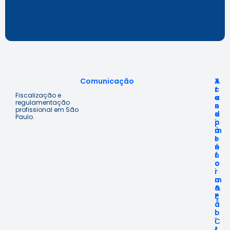
Comunicação
A
T
A
c
r
t
Fiscalização e
e
a
e
regulamentação
s
n
n
profissional em São
s
s
d
Paulo.
o
p
i
à
a
m
I
r
e
n
ê
n
f
n
t
o
c
o
r
i
m
a
a
&
ç
P
ã
o
o
l
í
C
t