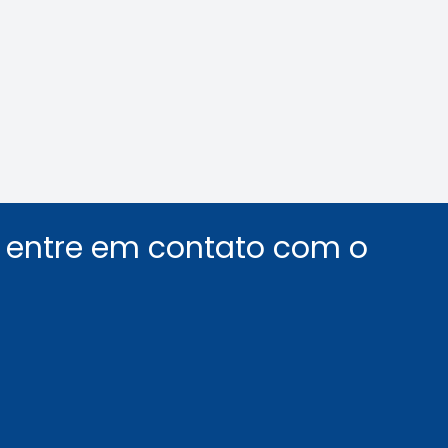
nológica na Mídia
Crea-SP e ABEEL p
debate sobre desaf
segurança em elev
Leia a notícia
Leia a notícia
u entre em contato com o