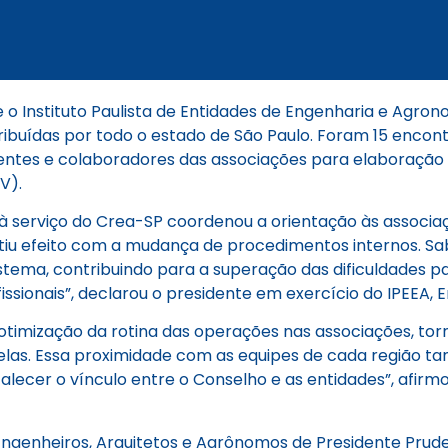
e o Instituto Paulista de Entidades de Engenharia e Agro
ribuídas por todo o estado de São Paulo. Foram 15 encon
ntes e colaboradores das associações para elaboração 
V).
à serviço do Crea-SP coordenou a orientação às associ
 surtiu efeito com a mudança de procedimentos internos.
tema, contribuindo para a superação das dificuldades par
sionais”, declarou o presidente em exercício do IPEEA, En
timização da rotina das operações nas associações, tor
 delas. Essa proximidade com as equipes de cada região
alecer o vínculo entre o Conselho e as entidades”, afi
 Engenheiros, Arquitetos e Agrônomos de Presidente Prude