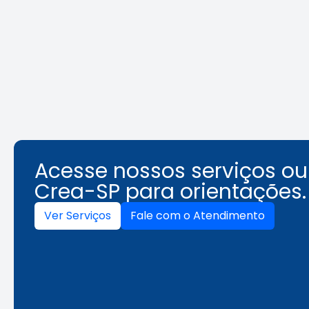
REURB: a
Área Tec
multidisciplinaridade que
une técnica e gestão
Leia a notícia
Acesse nossos serviços o
Crea-SP para orientações.
Ver Serviços
Fale com o Atendimento