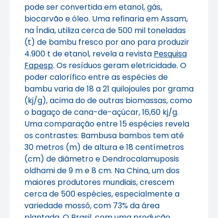
pode ser convertida em etanol, gás,
biocarvão e óleo. Uma refinaria em Assam,
na Índia, utiliza cerca de 500 mil toneladas
(t) de bambu fresco por ano para produzir
4.900 t de etanol, revela a revista
Pesquisa
Fapesp
. Os resíduos geram eletricidade. O
poder calorífico entre as espécies de
bambu varia de 18 a 21 quilojoules por grama
(kj/g), acima do de outras biomassas, como
o bagaço de cana-de-açúcar, 16,60 kj/g.
Uma comparação entre 15 espécies revela
os contrastes:
Bambusa bambos
tem até
30 metros (m) de altura e 18 centímetros
(cm) de diâmetro e
Dendrocalamuposis
oldhami
de 9 m e 8 cm. Na China, um dos
maiores produtores mundiais, crescem
cerca de 500 espécies, especialmente a
variedade mossô, com 73% da área
plantada. O Brasil, com uma produção