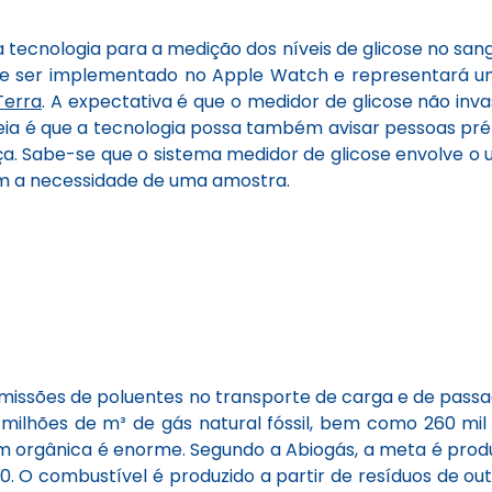
cnologia para a medição dos níveis de glicose no sangu
ve ser implementado no Apple Watch e representará um
Terra
. A expectativa é que o medidor de glicose não in
 ideia é que a tecnologia possa também avisar pessoas pré
ça. Sabe-se que o sistema medidor de glicose envolve o us
em a necessidade de uma amostra.
missões de poluentes no transporte de carga e de passa
30 milhões de m³ de gás natural fóssil, bem como 260 mi
 orgânica é enorme. Segundo a Abiogás, a meta é produz
. O combustível é produzido a partir de resíduos de ou