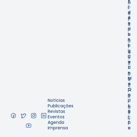
t
A
u
i
c
l
d
e
o
ã
s
/
o
s
S
d
i
P
e
b
–
R
i
0
e
l
1
g
i
4
i
d
5
s
a
2
t
d
-
r
e
0
o
M
0
e
a
2
Q
p
–
u
a
B
Notícias
i
d
r
Publicações
t
o
a
Revistas
a
S
s
Eventos
ç
i
i
Agenda
ã
t
l
Imprensa
o
e