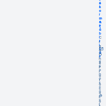
n
ê
n
f
n
t
o
c
o
r
i
m
a
a
&
ç
P
ã
o
o
l
í
C
t
r
i
e
f
c
a
a
a
O
s
l
n
e
e
c
P
o
r
n
o
o
t
s
o
c
c
o
o
@
l
c
o
r
s