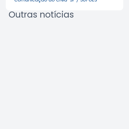
Outras notícias
Crea-SP e ABEEL promovem
debate sobre desafios da
segurança em elevadores