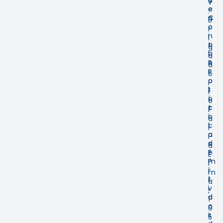
s
d
v
e
e
.
n
C
B
c
o
r
i
n
i
a
t
g
l
a
a
P
s
d
r
P
e
o
o
i
t
l
r
o
í
o
c
t
F
o
i
a
l
c
r
o
a
i
s
d
a
E
e
L
m
P
i
i
r
m
t
i
a
i
v
,
d
a
1
o
c
0
s
i
5