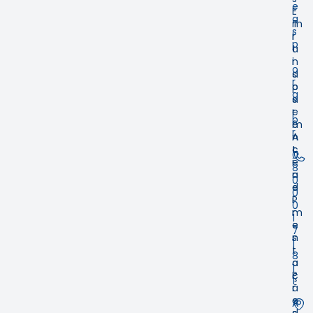
e
E
a
m
T
s
i
r
p
t
a
.
i
n
o
d
s
r
o
p
g
s
a
.
e
r
b
m
ê
r
A
n
t
c
0
e
i
8
n
a
0
d
e
0
i
P
0
m
r
1
e
e
7
n
s
1
t
t
8
o
a
1
P
ç
1
r
ã
e
o
A