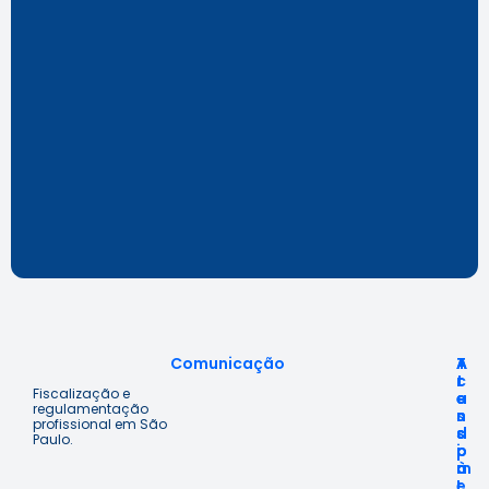
Comunicação
A
T
A
c
r
t
Fiscalização e
e
a
e
regulamentação
s
n
n
profissional em São
s
s
d
Paulo.
o
p
i
à
a
m
I
r
e