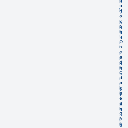
p
d
9
e
a
,
l
d
9
o
e
º
C
P
A
r
o
n
e
l
d
a
í
a
O
t
r
n
i
–
e
c
P
V
a
i
a
d
n
l
e
h
i
C
e
d
o
i
a
o
r
ç
k
o
ã
i
s
o
e
–
d
s
S
e
L
ã
C
G
o
e
P
P
r
D
a