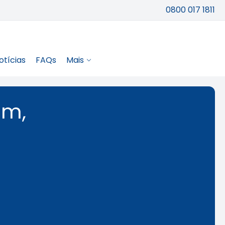
0800 017 1811
otícias
FAQs
Mais
em,