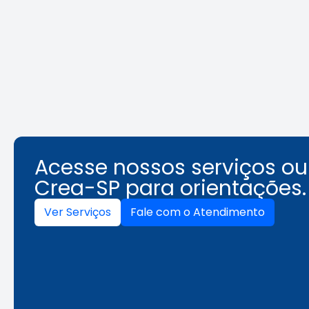
debate sobre desafios da
identifi
segurança em elevadores
ambient
Leia a notícia
Acesse nossos serviços o
Crea-SP para orientações.
Ver Serviços
Fale com o Atendimento