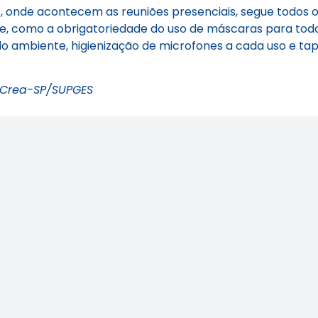
P, onde acontecem as reuniões presenciais, segue todos
e, como a obrigatoriedade do uso de máscaras para todo
lo ambiente, higienização de microfones a cada uso e tap
 Crea-SP/SUPGES
ilás: veja como
Área Tecnológica n