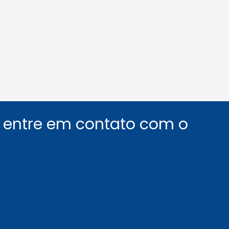
car o assédio no
e de trabalho
Leia a notícia
Leia a notícia
u entre em contato com o