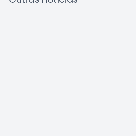
REURB: a multidisciplinaridade
que une técnica e gestão
Leia a notícia