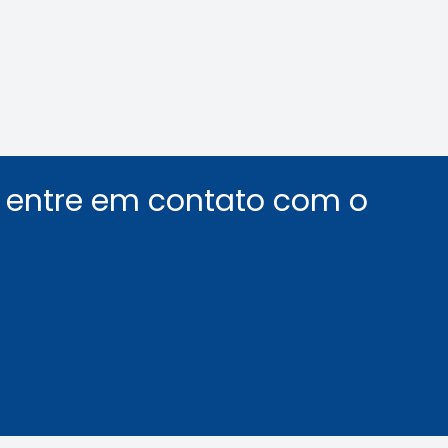
segurança em elev
Leia a notícia
Leia a notícia
u entre em contato com o