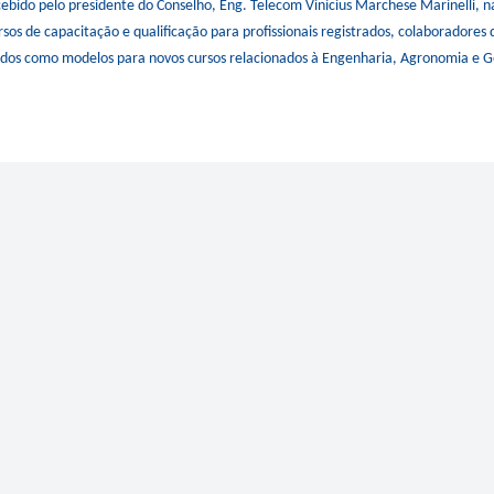
cebido pelo presidente do Conselho, Eng. Telecom Vinicius Marchese Marinelli, na
sos de capacitação e qualificação para profissionais registrados, colaboradores d
ados como modelos para novos cursos relacionados à Engenharia, Agronomia e G
nológica na Mídia
Crea-SP e ABEEL p
debate sobre desaf