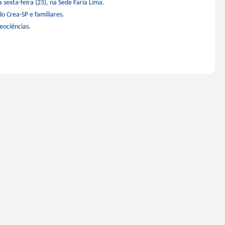
 sexta-feira (23), na Sede Faria Lima.
o Crea-SP e familiares.
eociências.
romovem
Agosto Lilás: veja como
ios da
identificar o assédio no