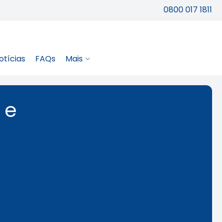
0800 017 1811
otícias
FAQs
Mais
 e