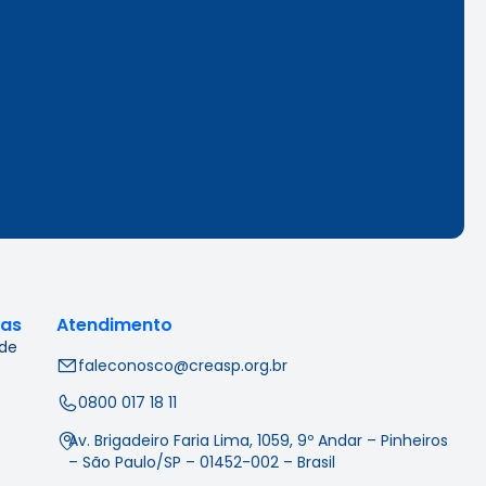
cas
Atendimento
 de
faleconosco@creasp.org.br
0800 017 18 11
Av. Brigadeiro Faria Lima, 1059, 9º Andar – Pinheiros
– São Paulo/SP – 01452-002 – Brasil