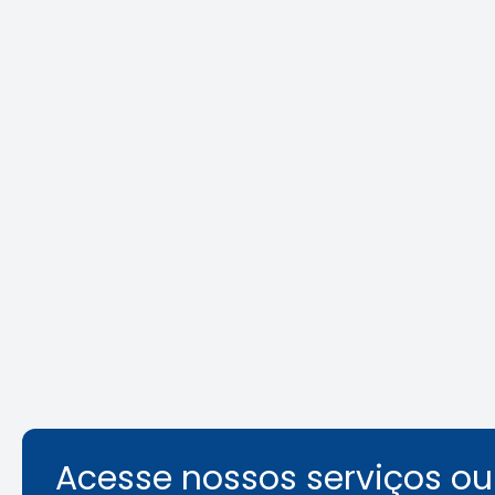
Crea-SP e ABEEL promovem
Agosto L
debate sobre desafios da
identifi
segurança em elevadores
ambient
Leia a notícia
Acesse nossos serviços o