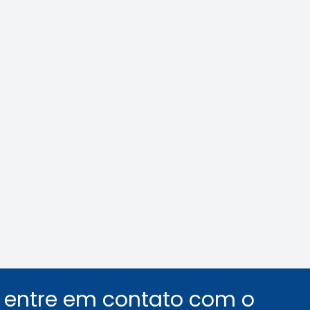
ilás: veja como
Área Tecnológica n
car o assédio no
e de trabalho
Leia a notícia
Leia a notícia
u entre em contato com o