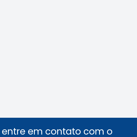
ilás: veja como
Área Tecnológica n
car o assédio no
e de trabalho
Leia a notícia
Leia a notícia
u entre em contato com o