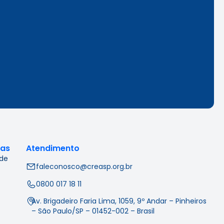
cas
Atendimento
 de
faleconosco@creasp.org.br
0800 017 18 11
Av. Brigadeiro Faria Lima, 1059, 9º Andar – Pinheiros
– São Paulo/SP – 01452-002 – Brasil