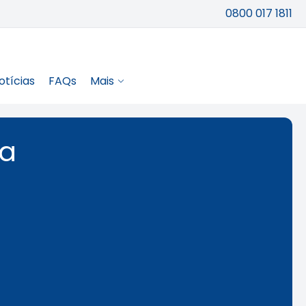
0800 017 1811
otícias
FAQs
Mais
ca