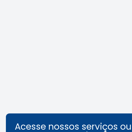
Crea-SP e ABEEL promovem
Agosto L
debate sobre desafios da
identifi
segurança em elevadores
ambient
Leia a notícia
Acesse nossos serviços o