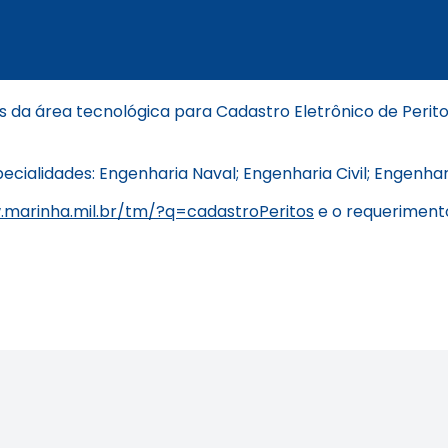
is da área tecnológica para Cadastro Eletrônico de Perit
ecialidades: Engenharia Naval; Engenharia Civil; Engenha
.marinha.mil.br/tm/?q=cadastroPeritos
e o requerimento