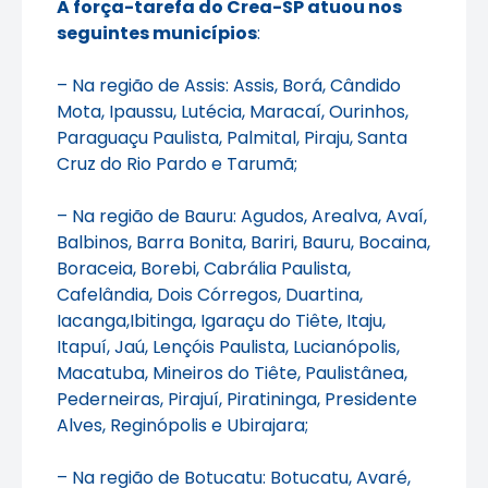
A força-tarefa do Crea-SP atuou nos
seguintes municípios
:
– Na região de Assis: Assis, Borá, Cândido
Mota, Ipaussu, Lutécia, Maracaí, Ourinhos,
Paraguaçu Paulista, Palmital, Piraju, Santa
Cruz do Rio Pardo e Tarumã;
– Na região de Bauru: Agudos, Arealva, Avaí,
Balbinos, Barra Bonita, Bariri, Bauru, Bocaina,
Boraceia, Borebi, Cabrália Paulista,
Cafelândia, Dois Córregos, Duartina,
Iacanga,Ibitinga, Igaraçu do Tiête, Itaju,
Itapuí, Jaú, Lençóis Paulista, Lucianópolis,
Macatuba, Mineiros do Tiête, Paulistânea,
Pederneiras, Pirajuí, Piratininga, Presidente
Alves, Reginópolis e Ubirajara;
– Na região de Botucatu: Botucatu, Avaré,