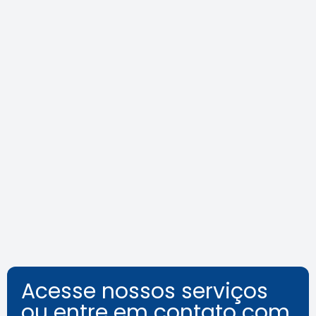
Agosto Lilás: veja como identificar
o assédio no ambiente de
trabalho
Leia a notícia
Acesse nossos serviços
ou entre em contato com