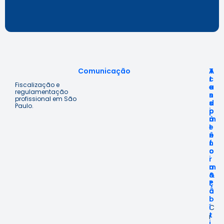
Comunicação
A
T
A
c
r
t
Fiscalização e
e
a
e
regulamentação
s
n
n
profissional em São
s
s
d
Paulo.
o
p
i
à
a
m
I
r
e
n
ê
n
f
n
t
o
c
o
r
i
m
a
a
&
ç
P
ã
o
o
l
í
C
t
r
i