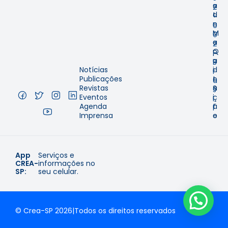
s
a
2
t
d
-
r
e
0
o
M
0
e
a
2
Q
p
–
u
a
B
Notícias
i
d
r
Publicações
t
o
a
Revistas
a
S
s
Eventos
ç
i
i
Agenda
ã
t
l
Imprensa
o
e
App
Serviços e
CREA-
informações no
SP:
seu celular.
© Crea-SP 2026
|
Todos os direitos reservados