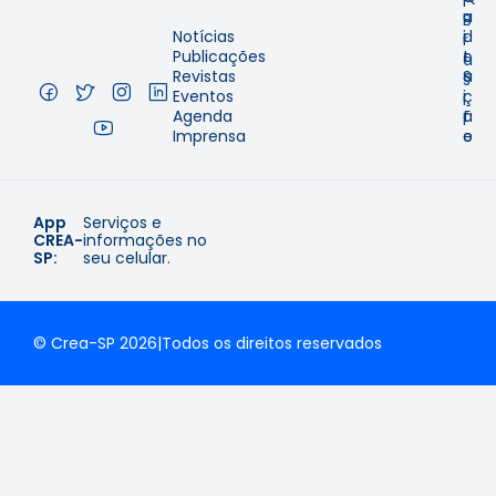
–
u
a
B
Notícias
i
d
r
Publicações
t
o
a
Revistas
a
S
s
Eventos
ç
i
i
Agenda
ã
t
l
Imprensa
o
e
App
Serviços e
CREA-
informações no
SP:
seu celular.
© Crea-SP 2026
|
Todos os direitos reservados