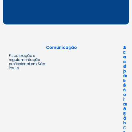
Comunicação
A
T
A
c
r
t
Fiscalização e
e
a
e
regulamentação
s
n
n
profissional em São
s
s
d
Paulo.
o
p
i
à
a
m
I
r
e
n
ê
n
f
n
t
o
c
o
r
i
m
a
a
&
ç
P
ã
o
o
l
í
C