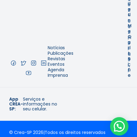
i
d
5
s
a
2
t
d
-
r
e
0
o
M
0
e
a
2
Q
p
–
u
a
B
Notícias
i
d
r
Publicações
t
o
a
Revistas
a
S
s
Eventos
ç
i
i
Agenda
ã
t
l
Imprensa
o
e
App
Serviços e
CREA-
informações no
SP:
seu celular.
© Crea-SP 2026
|
Todos os direitos reservados