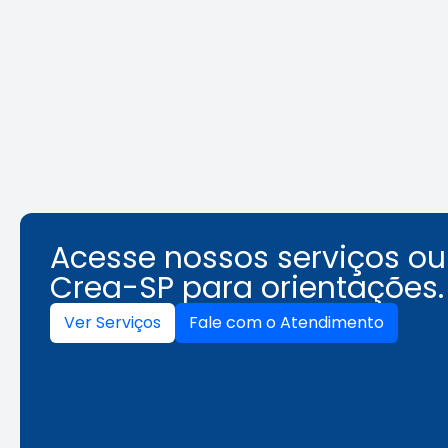
REURB: a
Área Tec
multidisciplinaridade que
une técnica e gestão
Leia a notícia
Acesse nossos serviços o
Crea-SP para orientações.
Ver Serviços
Fale com o Atendimento