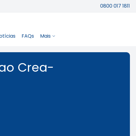
0800 017 1811
otícias
FAQs
Mais
 ao Crea-