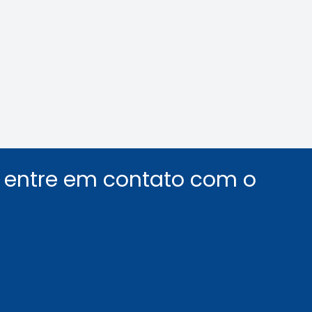
nológica na Mídia
Crea-SP e ABEEL p
debate sobre desaf
segurança em elev
Leia a notícia
Leia a notícia
u entre em contato com o