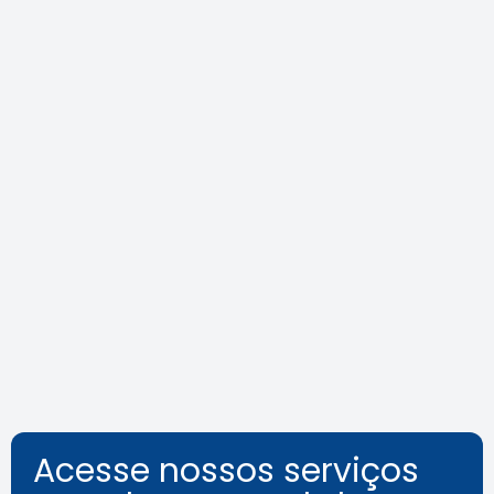
Agenda do Crea-SP Capacita de
agosto destaca segurança e
inovação
Leia a notícia
Acesse nossos serviços