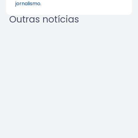
jornalismo.
Outras notícias
REURB: a multidisciplinaridade
que une técnica e gestão
Leia a notícia