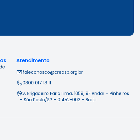
cas
Atendimento
 de
faleconosco@creasp.org.br
0800 017 18 11
Av. Brigadeiro Faria Lima, 1059, 9º Andar – Pinheiros
– São Paulo/SP – 01452-002 – Brasil