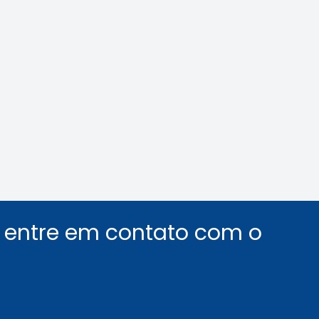
nológica na Mídia
Crea-SP e ABEEL p
debate sobre desaf
segurança em elev
Leia a notícia
Leia a notícia
u entre em contato com o