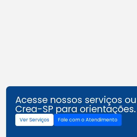
REURB: a
Área Tec
multidisciplinaridade que
une técnica e gestão
Leia a notícia
Acesse nossos serviços o
Crea-SP para orientações.
Ver Serviços
Fale com o Atendimento