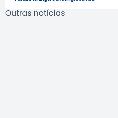
Outras notícias
Crea-SP e ABEEL promovem
Agosto L
debate sobre desafios da
identifi
segurança em elevadores
ambient
Leia a notícia