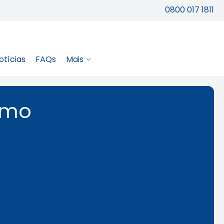
0800 017 1811
otícias
FAQs
Mais
omo