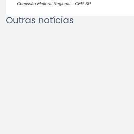
Comissão Eleitoral Regional – CER-SP
Outras notícias
Crea-SP e ABEEL promovem
Agosto L
debate sobre desafios da
identifi
segurança em elevadores
ambient
Leia a notícia