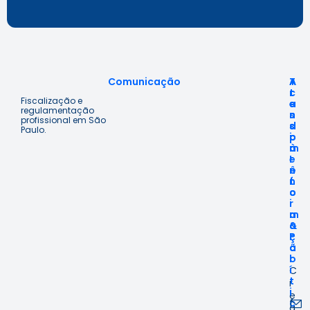
Comunicação
A
T
A
c
r
t
Fiscalização e
e
a
e
regulamentação
s
n
n
profissional em São
s
s
d
Paulo.
o
p
i
à
a
m
I
r
e
n
ê
n
f
n
t
o
c
o
r
i
m
a
a
&
ç
P
ã
o
o
l
í
C
t
r
i
e
f
c
a