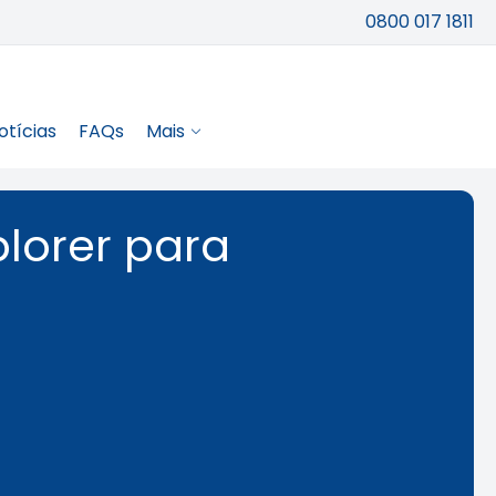
0800 017 1811
otícias
FAQs
Mais
plorer para