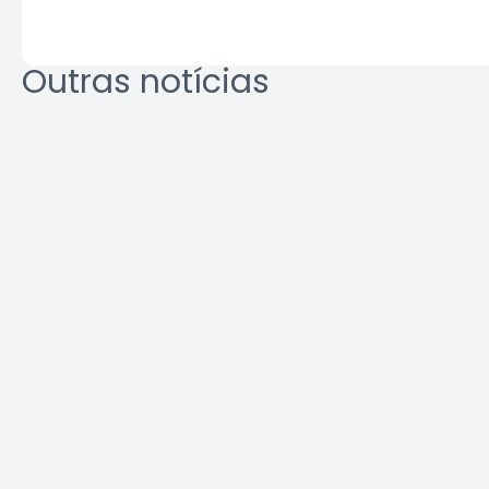
Outras notícias
REURB: a
Área Tec
multidisciplinaridade que
une técnica e gestão
Leia a notícia