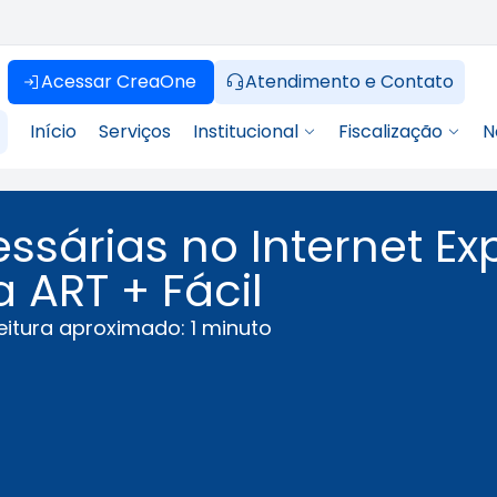
Acessar CreaOne
Atendimento e Contato
Início
Serviços
Institucional
Fiscalização
N
sárias no Internet Ex
 ART + Fácil
itura aproximado: 1 minuto