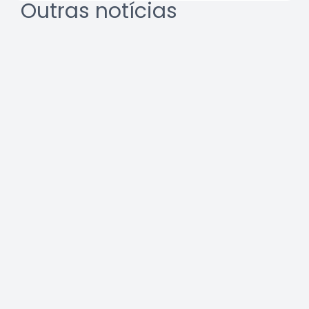
Outras notícias
REURB: a multidisciplinaridade
que une técnica e gestão
Leia a notícia