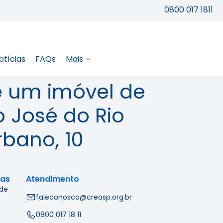
0800 017 1811
otícias
FAQs
Mais
e um imóvel de
 José do Rio
rbano, 10
cas
Atendimento
 de
faleconosco@creasp.org.br
0800 017 18 11