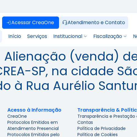
Acessar CreaOne
Atendimento e Contato
Início
Serviços
Institucional
Fiscalização
N
– Alienação (venda) d
REA-SP, na cidade São
do à Rua Aurélio Santu
Acesso à Informação
Transparência & Políti
CreaOne
Transparência e Prestação
Protocolos Emitidos em
Contas
Atendimento Presencial
Política de Privacidade
Protocolos Emitidos pelo
Política de Cookies