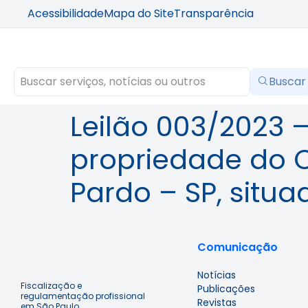
Acessibilidade
Mapa do Site
Transparência
Buscar
Leilão 003/2023 
propriedade do C
Pardo – SP, situa
Comunicação
Notícias
Fiscalização e
Publicações
regulamentação profissional
Revistas
em São Paulo.