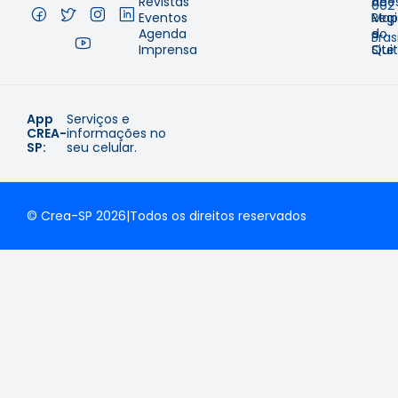
Revistas
de
Aces
002
Eventos
Regi
Map
–
Agenda
e
do
Brasi
Imprensa
Qui
Site
App
Serviços e
CREA-
informações no
SP:
seu celular.
© Crea-SP 2026
|
Todos os direitos reservados