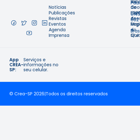
Val
de
Pau
Notícias
de
Coo
–
Publicações
Cer
LGP
014
Revistas
de
Aces
002
Eventos
Regi
Map
–
Agenda
e
do
Brasi
Imprensa
Qui
Site
App
Serviços e
CREA-
informações no
SP:
seu celular.
© Crea-SP 2026
|
Todos os direitos reservados